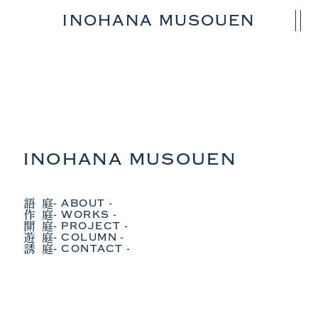
INOHANA MUSOUEN
INOHANA MUSOUEN
語 庭
- ABOUT -
作 庭
- WORKS -
開 庭
- PROJECT -
遊 庭
- COLUMN -
誘 庭
- CONTACT -